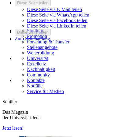
Diese Seite teilen
Diese Seite via E-Mail teilen
Diese Seite via WhatsApp teilen
Diese Seite via Facebook teilen
Diese Seite via LinkedIn teilen
Studium
Diese Seite teilen
Promotion
Zum Seitenanfang
Forschung & Transfer
Stellenangebote
Weiterbildung
Universität
Exzellenz
Nachhaltigkeit
Community
Kontakte
Notfälle
Service für Medien
Schiller
Das Magazin
der Universität Jena
Jetzt lesen!