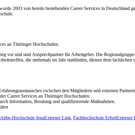
wurde 2003 von bereits bestehenden Career Services in Deutschland gegr
schule.
ices an Thüringer Hochschulen.
stieg vor und sind Ansprechpartner für Arbeitgeber. Die Regionalgrupp
Arbeitstreffen, die mehrmals im Jahr stattfinden, dienen dem fachlichen
Erfahrungsaustausches zwischen den Mitgliedern und externen Partnern
 der Career Services an Thüringer Hochschulen.
durch Information, Beratung und qualifizierende Maßnahmen.
äten
-Abbe-Hochschule Jena
Externer Link
,
Fachhochschule Erfurt
Externer 