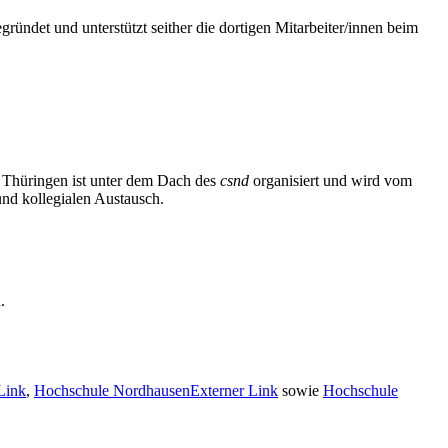
ündet und unterstützt seither die dortigen Mitarbeiter/innen beim
e Thüringen ist unter dem Dach des
csnd
organisiert und wird vom
 und kollegialen Austausch.
.
Link
,
Hochschule Nordhausen
Externer Link
sowie
Hochschule