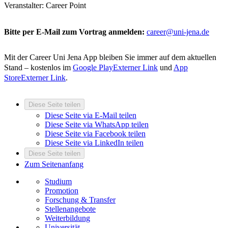
Veranstalter: Career Point
Bitte per E-Mail zum Vortrag anmelden:
career@uni-jena.de
Mit der Career Uni Jena App bleiben Sie immer auf dem aktuellen
Stand – kostenlos im
Google Play
Externer Link
und
App
Store
Externer Link
.
Diese Seite teilen
Diese Seite via E-Mail teilen
Diese Seite via WhatsApp teilen
Diese Seite via Facebook teilen
Diese Seite via LinkedIn teilen
Diese Seite teilen
Zum Seitenanfang
Studium
Promotion
Forschung & Transfer
Stellenangebote
Weiterbildung
Universität